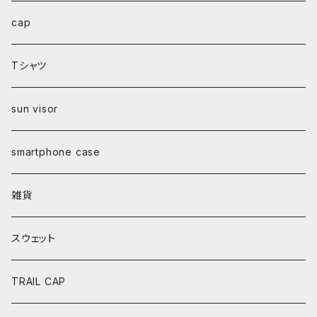
handmade cyclecap
cap
handmade 耳付き cyclecap
Tシャツ
handmade cyclecap 抗菌防臭加工生地
sun visor
handmade cyclecap サイドメッシュ
smartphone case
サイクルパイロットキャップ
雑貨
サイクルシャーロックキャップ
スウェット
TRAIL CAP