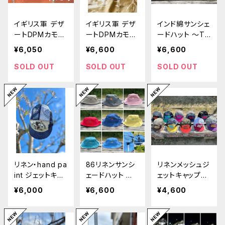
イギリス軍 デザ
イギリス軍 デザ
インド綿サンシェ
ートDPMカモ
ートDPMカモ
ードハット 〜Ti
リメイクサイドメ
リメイクサンシェ
ger〜
¥6,050
¥6,600
¥6,600
ッシュジェットキ
ードハット
ャップ
SOLD OUT
SOLD OUT
SOLD OUT
リネン・hand pa
86リネンサンシ
リネンメッシュジ
int ジェットキャ
ェードハット 〜H
ェットキャップ〜
ップ 〜JKR・ BE
APPY TRAIL
HAPPY TRAIL
¥6,000
¥6,600
¥4,600
CKY〜
S〜
S〜