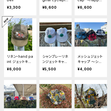
otcap 〜コーデ
Trails〜
¥3,300
¥6,600
¥6,600
ュロイ〜
リネン・hand pa
シャンブレーリネ
メッシュジェット
int ジェットキャ
ンジェットキャッ
キャップ 〜シー
ップ 〜FLYING
プ 〜クジラワッ
サー2〜
¥6,000
¥5,500
¥4,000
BECKY〜
ペン〜