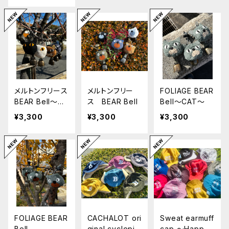
メルトンフリース
メルトンフリー
FOLIAGE BEAR
BEAR Bell〜ニ
ス BEAR Bell
Bell〜CAT〜
ャンコ〜
¥3,300
¥3,300
¥3,300
FOLIAGE BEAR
CACHALOT ori
Sweat earmuff
Bell
ginal cyclepil
cap 〜Happy